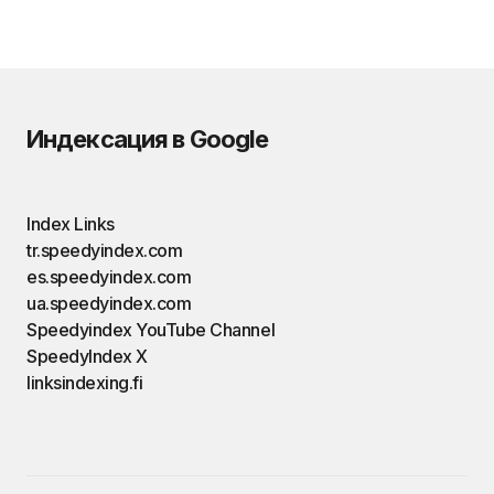
Индексация в Google
Index Links
tr.speedyindex.com
es.speedyindex.com
ua.speedyindex.com
Speedyindex YouTube Channel
SpeedyIndex X
linksindexing.fi